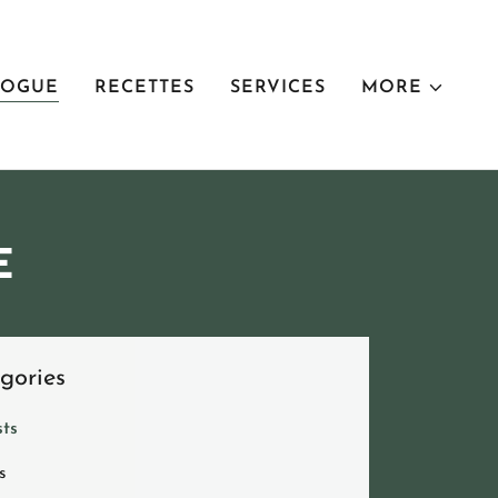
LOGUE
RECETTES
SERVICES
MORE
E
gories
sts
s