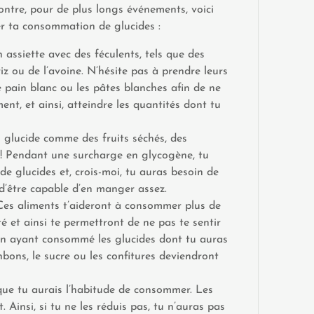
ntre, pour de plus longs événements, voici
er ta consommation de glucides :
 assiette avec des féculents, tels que des
riz ou de l’avoine. N’hésite pas à prendre leurs
e pain blanc ou les pâtes blanches afin de ne
ent, et ainsi, atteindre les quantités dont tu
n glucide comme des fruits séchés, des
! Pendant une surcharge en glycogène, tu
 glucides et, crois-moi, tu auras besoin de
’être capable d’en manger assez.
es aliments t’aideront à consommer plus de
é et ainsi te permettront de ne pas te sentir
 en ayant consommé les glucides dont tu auras
onbons, le sucre ou les confitures deviendront
que tu aurais l’habitude de consommer. Les
 Ainsi, si tu ne les réduis pas, tu n’auras pas