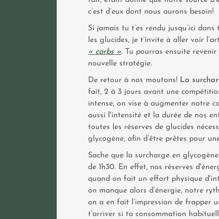
fait, étant donné que notre source d’
c’est d’eux dont nous aurons besoin!
Si jamais tu t’es rendu jusqu’ici dans
les glucides, je t’invite à aller voir 
« carbs »
. Tu pourras ensuite revenir 
nouvelle stratégie.
De retour à nos moutons!
La surchar
fait, 2 à 3 jours avant une compétit
intense, on vise à augmenter notre 
aussi l'intensité et la durée de nos e
toutes les réserves de glucides néces
glycogène, afin d’être prêtes pour u
Sache que la surcharge en glycogène 
de 1h30. En effet, nos réserves d'éne
quand on fait un effort physique d'in
on manque alors d’énergie, notre ryth
on a en fait l’impression de frapper
t’arriver si ta consommation habituel