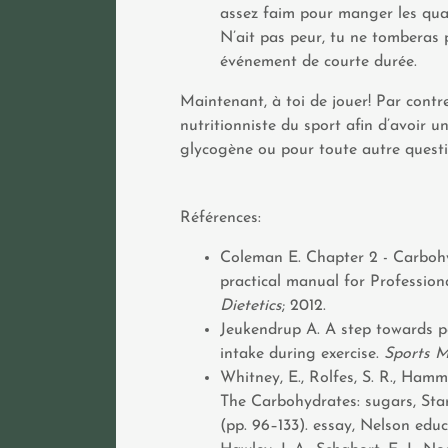
assez faim pour manger les quan
N’ait pas peur, tu ne tomberas 
événement de courte durée.
Maintenant, à toi de jouer! Par contre
nutritionniste du sport afin d’avoir 
glycogène ou pour toute autre questi
Références:
Coleman E. Chapter 2 - Carbohyd
practical manual for Professiona
Dietetics
; 2012.
Jeukendrup A. A step towards pe
intake during exercise.
Sports 
Whitney, E., Rolfes, S. R., Hamm
The Carbohydrates: sugars, Star
(pp. 96–133). essay, Nelson educ