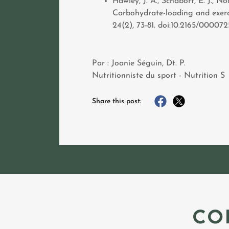
Hawley, J. A., Schabort, E. J., No
Carbohydrate-loading and exerc
24(2), 73-81. doi:10.2165/0000
Par : Joanie Séguin, Dt. P.
Nutritionniste du sport - Nutrition S
Share this post:
CO