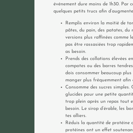
événement dure moins de 1h30. Par co
quelques petits trucs afin d’augment
Remplis environ la moitié de ton
pâtes, du pain, des patates, du 
versions plus raffinées comme l
pas être rassasiées trop rapidem
as besoin.
Prends des collations élevées e
compotes ou des barres tendres
dois consommer beaucoup plus de
manger plus fréquemment afin d
Consomme des sucres simples. C
glucides pour une petite quantit
trop plein après un repas tout
besoin. Le sirop d’érable, les b
tes alliers.
Réduis la quantité de protéine 
protéines ont un effet soutenant.