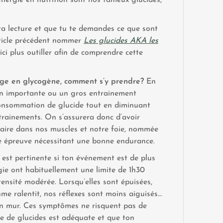
énergie en nutrition sont nos fameux glucides,
 ta lecture et que tu te demandes ce que sont
l’article précédent nommer
Les glucides AKA les
ici plus outiller afin de comprendre cette
ge en glycogène, comment s’y prendre?
En
ion importante ou un gros entrainement
consommation de glucide tout en diminuant
ntrainements. On s’assurera donc d’avoir
saire dans nos muscles et notre foie, nommée
ne épreuve nécessitant une bonne endurance.
est pertinente si ton événement est de plus
rgie ont habituellement une limite de 1h30
tensité modérée. Lorsqu’elles sont épuisées,
me ralentit, nos réflexes sont moins aiguisés…
 un mur. Ces symptômes ne risquent pas de
le de glucides est adéquate et que ton