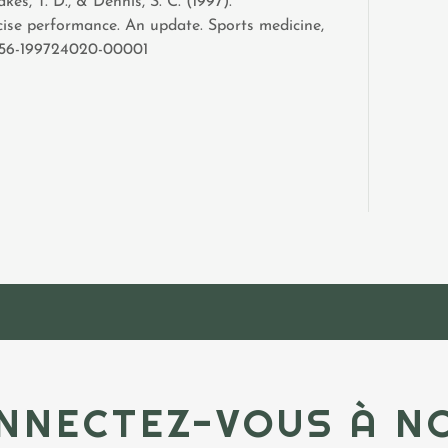
akes, T. D., & Dennis, S. C. (1997).
ise performance. An update. Sports medicine,
7256-199724020-00001
NNECTEZ-VOUS À N